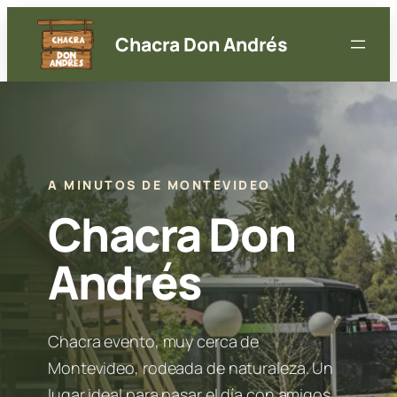
Saltar
al
Chacra Don Andrés
contenido
A MINUTOS DE MONTEVIDEO
Chacra Don
Andrés
Chacra evento, muy cerca de
Montevideo, rodeada de naturaleza. Un
lugar ideal para pasar el día con amigos,